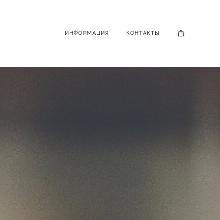
ИНФОРМАЦИЯ
КОНТАКТЫ